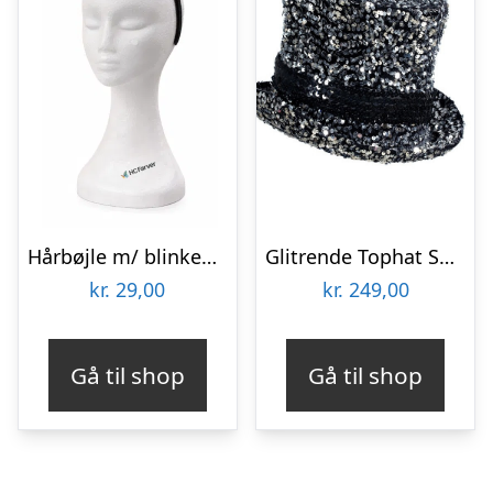
Hårbøjle m/ blinkende museøre og butterfly – Sølv
Glitrende Tophat Sølv/Sort
kr.
29,00
kr.
249,00
Gå til shop
Gå til shop