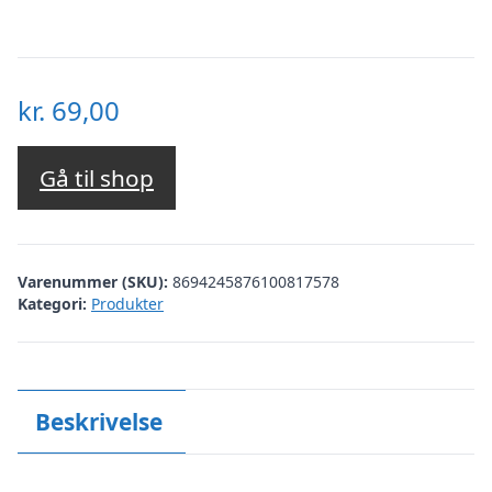
kr.
69,00
Gå til shop
Varenummer (SKU):
8694245876100817578
Kategori:
Produkter
Beskrivelse