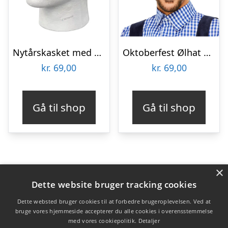
Nytårskasket med palietter – LILLA
Oktoberfest Ølhat Gul
kr.
69,00
kr.
69,00
Gå til shop
Gå til shop
×
Varekategorier
Dette website bruger tracking cookies
Produkter
Dette websted bruger cookies til at forbedre brugeroplevelsen. Ved at
bruge vores hjemmeside accepterer du alle cookies i overensstemmelse
med vores cookiepolitik.
Detaljer