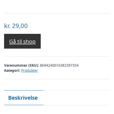
kr.
29,00
Gå til shop
Varenummer (SKU):
8694240016382397354
Kategori:
Produkter
Beskrivelse