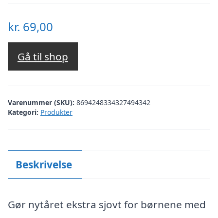
kr.
69,00
Gå til shop
Varenummer (SKU):
8694248334327494342
Kategori:
Produkter
Beskrivelse
Gør nytåret ekstra sjovt for børnene med