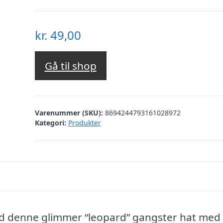
kr.
49,00
Gå til shop
Varenummer (SKU):
8694244793161028972
Kategori:
Produkter
med denne glimmer “leopard” gangster hat med
Dette website bruger tracking cookies