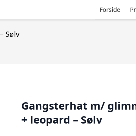
Forside
P
– Sølv
Gangsterhat m/ glim
+ leopard – Sølv