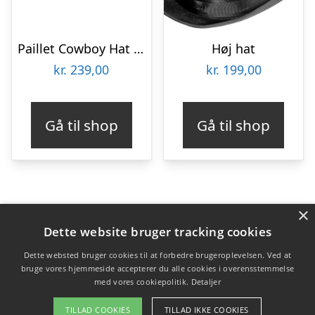
Paillet Cowboy Hat Regnbue
Høj hat
kr.
239,00
kr.
199,00
Gå til shop
Gå til shop
×
Varekategorier
Dette website bruger tracking cookies
Produkter
Dette websted bruger cookies til at forbedre brugeroplevelsen. Ved at
bruge vores hjemmeside accepterer du alle cookies i overensstemmelse
med vores cookiepolitik.
Detaljer
Copyright 2026 - Pilanto Aps
TILLAD COOKIES
TILLAD IKKE COOKIES